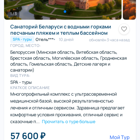
1 / 3
Санаторий Беларуси с водными горками
песчаным пляжем и теплым бассейном
Отель***
10 дней
SPA - туры
обновлён 3 часа назад
ГОРОД, МЕСТО:
Белоруссия (Минская область, Витебская область,
Брестская область, Могилёвская область, Гродненская
область, Гомельская область, Детские лагеря и
санатории)
ВИД ТУРА:
SPA - туры
КРАТКОЕ ОПИСАНИЕ
Многопрофильный комплекс с ультрасовременной
медицинской базой, высокой результативностью
лечения и отличным сервисом. Здравница предлагает
комфортные условия проживания, отличный сервис и
сказочные п...
Прочитать о туре больше
57 600 ₽
Мой Тур