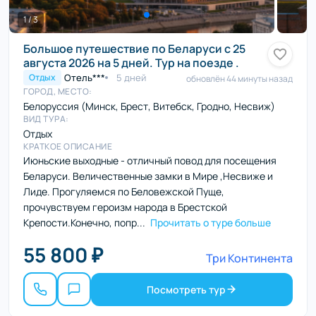
1 / 3
Большое путешествие по Беларуси с 25
августа 2026 на 5 дней. Тур на поезде .
Отель***
5 дней
Отдых
обновлён 44 минуты назад
ГОРОД, МЕСТО:
Белоруссия (Минск, Брест, Витебск, Гродно, Несвиж)
ВИД ТУРА:
Отдых
КРАТКОЕ ОПИСАНИЕ
Июньские выходные - отличный повод для посещения
Беларуси. Величественные замки в Мире ,Несвиже и
Лиде. Прогуляемся по Беловежской Пуще,
прочувствуем героизм народа в Брестской
Крепости.Конечно, попр...
Прочитать о туре больше
55 800 ₽
Три Континента
Посмотреть тур