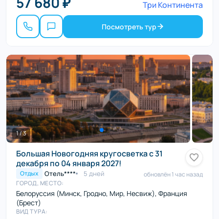
57 680 ₽
Три Континента
Посмотреть тур
1 / 3
Большая Новогодняя кругосветка с 31
декабря по 04 января 2027!
Отель****
5 дней
Отдых
обновлён 1 час назад
ГОРОД, МЕСТО:
Белоруссия (Минск, Гродно, Мир, Несвиж), Франция
(Брест)
ВИД ТУРА: