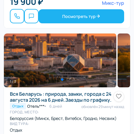
19 900 ₽
Микс-тур
Посмотреть тур
1 / 3
Вся Беларусь : природа, замки, города с 24
августа 2026 на 6 дней.Заезды по графику.
Отель***
6 дней
Отдых
обновлён 29 минут назад
ГОРОД, МЕСТО:
Белоруссия (Минск, Брест, Витебск, Гродно, Несвиж)
ВИД ТУРА:
Отдых