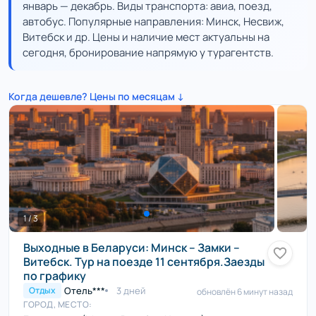
январь — декабрь. Виды транспорта: авиа, поезд,
автобус. Популярные направления: Минск, Несвиж,
Витебск и др. Цены и наличие мест актуальны на
сегодня, бронирование напрямую у турагентств.
Когда дешевле? Цены по месяцам ↓
1 / 3
Выходные в Беларуси: Минск – Замки –
Витебск. Тур на поезде 11 сентября.Заезды
по графику
Отель***
3 дней
Отдых
обновлён 6 минут назад
ГОРОД, МЕСТО: