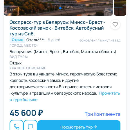
1 / 3
Экспресс-тур в Беларусь: Минск - Брест -
Коссовский замок - Витебск. Автобусный
тур из Спб.
Отель***
5 дней
Отдых
обновлён 14 минут назад
ГОРОД, МЕСТО:
Белоруссия (Минск, Брест, Витебск, Минская область)
ВИД ТУРА:
Отдых
КРАТКОЕ ОПИСАНИЕ
В этом туре вы увидите Минск, героическую Брестскую
крепость,Косовский замок и другие
достопримечательности.Вы прикоснетесь к истории
,культуре и традициям беларусского народа.
Прочитать
о туре больше
45 600 ₽
Три Континента
Посмотреть тур