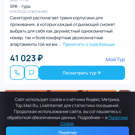
SPA - туры
КРАТКОЕ ОПИСАНИЕ
Санаторий располагает тремя корпусами для
проживания, в которых каждый отдыхающий сможет
выбрать для себя как двухместный однокомнатный
номер, так и боле комфортные двухкомнатные
апартаменты той же вм...
Прочитать о туре больше
41 023 ₽
Мой Тур
Посмотреть тур
Сайт использует cookie и счётчики Яндекс.Метрика,
Top.Mail.Ru, LiveInternet для статистики посещений.
Продолжая использование сайта, вы соглашаетесь с
обработкой обезличенных данных. Подробнее — в
Политике
Cookie
.
Понятно