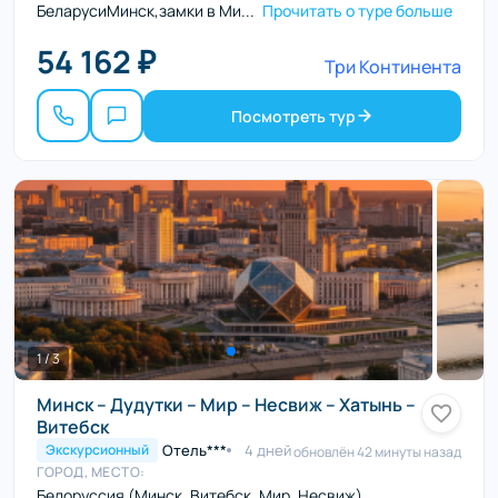
БеларусиМинск,замки в Ми...
Прочитать о туре больше
54 162 ₽
Три Континента
Посмотреть тур
1 / 3
Минск – Дудутки – Мир – Несвиж – Хатынь –
Витебск
Отель***
4 дней
Экскурсионный
обновлён 42 минуты назад
ГОРОД, МЕСТО:
Белоруссия (Минск, Витебск, Мир, Несвиж)