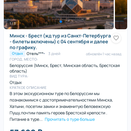
1 / 3
Минск - Брест (жд тур из Санкт-Петербурга
- билеты включены) с 04 сентября и далее
по графику.
Отель***
3 дней
Отдых
обновлён 1 час назад
ГОРОД, МЕСТО:
Белоруссия (Минск, Брест, Минская область, Брестская
область)
ВИД ТУРА:
Отдых
КРАТКОЕ ОПИСАНИЕ
В этом экскурсионном туре по Белоруссии мы
познакомимся с достопримечательностями Минска,
Хатыни, посетим замки и знаменитую Беловежскую
Пущу,почтим память героев Брестской крепости .
Питание в туре...
Прочитать о туре больше