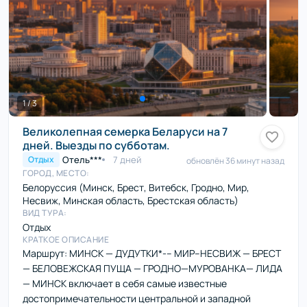
1 / 3
Великолепная семерка Беларуси на 7
дней. Выезды по субботам.
Отель***
7 дней
Отдых
обновлён 36 минут назад
ГОРОД, МЕСТО:
Белоруссия (Минск, Брест, Витебск, Гродно, Мир,
Несвиж, Минская область, Брестская область)
ВИД ТУРА:
Отдых
КРАТКОЕ ОПИСАНИЕ
Маршрут: МИНСК — ДУДУТКИ*-– МИР–НЕСВИЖ — БРЕСТ
— БЕЛОВЕЖСКАЯ ПУЩА — ГРОДНО—МУРОВАНКА— ЛИДА
— МИНСК включает в себя самые известные
достопримечательности центральной и западной