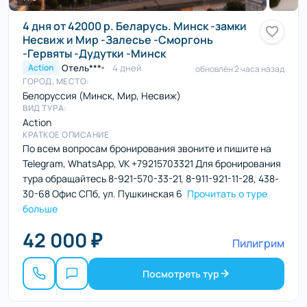
4 дня от 42000 р. Беларусь. Минск -замки
Несвиж и Мир -Залесье -Сморгонь
-Гервяты -Дудутки -Минск
Отель***
4 дней
Action
обновлён 2 часа назад
ГОРОД, МЕСТО:
Белоруссия (Минск, Мир, Несвиж)
ВИД ТУРА:
Action
КРАТКОЕ ОПИСАНИЕ
По всем вопросам бронирования звоните и пишите на
Telegram, WhatsApp, VK +79215703321 Для бронирования
тура обращайтесь 8-921-570-33-21, 8-911-921-11-28, 438-
30-68 Офис СПб, ул. Пушкинская 6
Прочитать о туре
больше
42 000 ₽
Пилигрим
Посмотреть тур