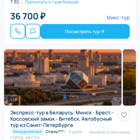
7:30...
Прочитать о туре больше
36 700 ₽
Микс-тур
Посмотреть тур
1 / 3
Экспресс-тур в Беларусь: Минск - Брест -
Коссовский замок - Витебск. Автобусный
тур из Санкт-Петербурга
Отель***
5 дней
Экскурсионный
обновлён 2 часа назад
ГОРОД, МЕСТО: