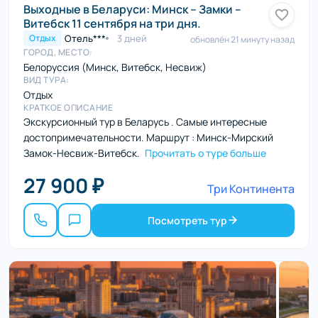
Выходные в Беларуси: Минск – Замки –
Витебск 11 сентября на три дня.
Отель***
3 дней
Отдых
обновлён 21 минуту назад
ГОРОД, МЕСТО:
Белоруссия (Минск, Витебск, Несвиж)
ВИД ТУРА:
Отдых
КРАТКОЕ ОПИСАНИЕ
Экскурсионный тур в Беларусь . Самые интересные
достопримечательности. Маршрут : Минск-Мирский
Замок-Несвиж-Витебск.
Прочитать о туре больше
27 900 ₽
Три Континента
Посмотреть тур